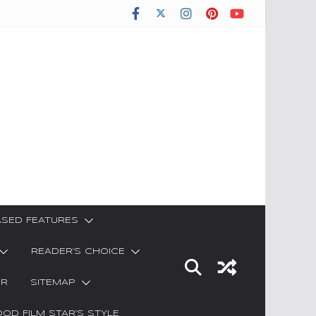
SED FEATURES
READER’S CHOICE
ER
SITEMAP
OD FILM STAR’S STYLE