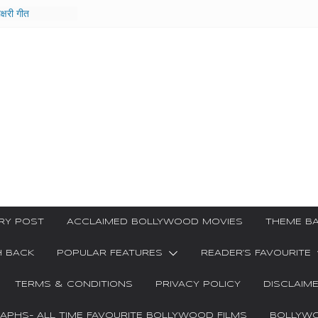
ाक्षरी गीत
e Film
ar Kya
Ha Video Song
 गीत
ri Songs
RY POST
ACCLAIMED BOLLYWOOD MOVIES
THEME BA
H BACK
POPULAR FEATURES
READER’S FAVOURITE
TERMS & CONDITIONS
PRIVACY POLICY
DISCLAIM
PHS- ALL TIME FAVOURITE BOLLYWOOD FILMS
BOLLYWO