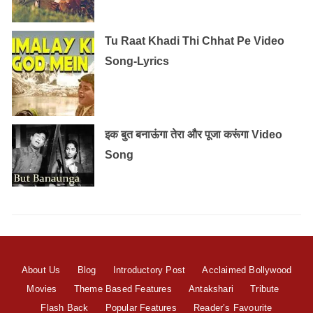
Tu Raat Khadi Thi Chhat Pe Video
Song-Lyrics
इक बुत बनाऊंगा तेरा और पूजा करूंगा Video
Song
About Us
Blog
Introductory Post
Acclaimed Bollywood
Movies
Theme Based Features
Antakshari
Tribute
Flash Back
Popular Features
Reader’s Favourite