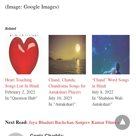
(Image: Google Images)
Related
Heart Touching
Chand, Chanda,
“Chand” Word Songs
Songs List In Hindi
Chandrama Songs for
in Hindi
February 2, 2022
Antakshari Players
July 8, 2022
In "Question Hub"
July 10, 2023
In "Shabdon Wali
In "Antakshari"
Antakshari"
Next Read:
Jaya Bhaduri Bachchan-Sanjeev Kumar Films »
Geeta Chadda
: